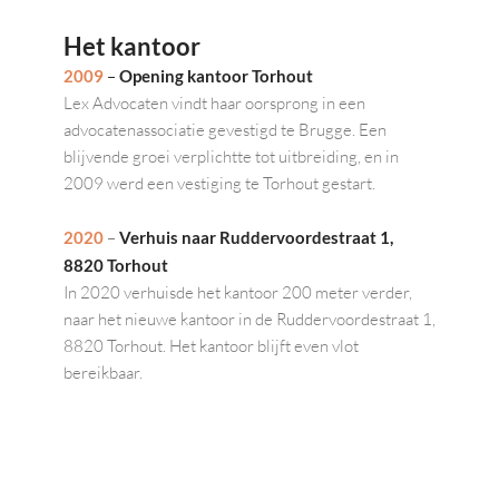
Het kantoor
2009
 – 
Opening kantoor Torhout
Lex Advocaten vindt haar oorsprong in een 
advocatenassociatie gevestigd te Brugge. Een 
blijvende groei verplichtte tot uitbreiding, en in 
2009 werd een vestiging te Torhout gestart.
2020
 – 
Verhuis naar Ruddervoordestraat 1, 
8820 Torhout
In 2020 verhuisde het kantoor 200 meter verder, 
naar het nieuwe kantoor in de Ruddervoordestraat 1, 
8820 Torhout. Het kantoor blijft even vlot 
bereikbaar.