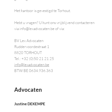
Het kantoor is gevestigd te Torhout.
Hebt u vragen? U kunt ons vrijblijvend contacteren 
via info@lexadvocaten.be of via:
BV Lex Advocaten
Ruddervoordestraat 1 
8820 TORHOUT 
Tel.: +32 (0)50 21 21 25 
info@lexadvocaten.be
﻿BTW BE 0634.936.363 
Advocaten
Justine DEKEMPE