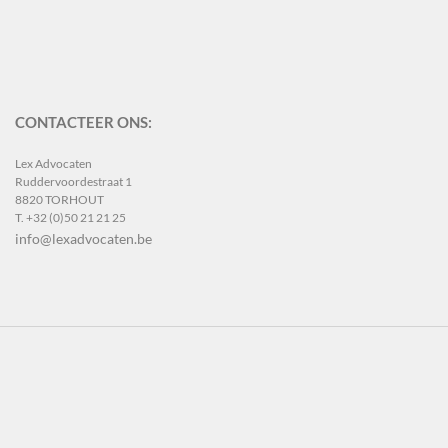
CONTACTEER ONS:
Lex Advocaten
Ruddervoordestraat 1
8820 TORHOUT
T. +32 (0)50 21 21 25
info@lexadvocaten.be