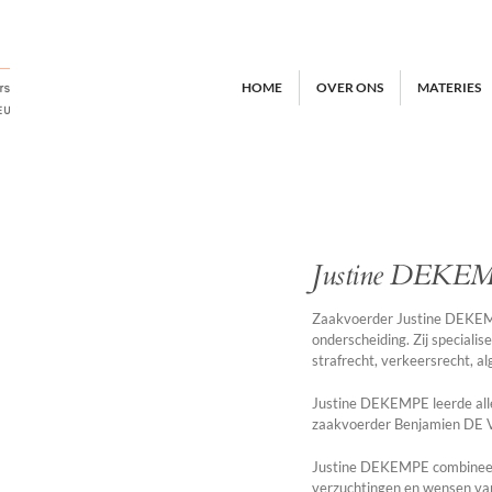
HOME
OVER ONS
MATERIES
Justine DEKE
Zaakvoerder Justine DEKEMPE
onderscheiding. Zij specialis
strafrecht, verkeersrecht, a
Justine DEKEMPE leerde alle 
zaakvoerder Benjamien DE 
Justine DEKEMPE combineert
verzuchtingen en wensen van 