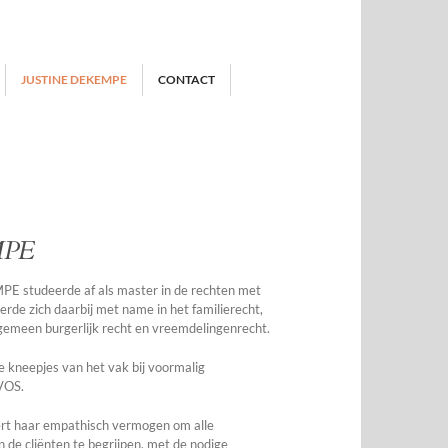
JUSTINE DEKEMPE
CONTACT
MPE
 studeerde af als master in de rechten met 
eerde zich daarbij met name in het familierecht, 
lgemeen burgerlijk recht en vreemdelingenrecht.
kneepjes van het vak bij voormalig 
VOS.
 haar empathisch vermogen om alle 
de cliënten te begrijpen, met de nodige 