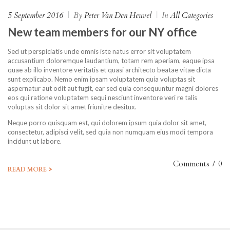
5 September 2016
|
By
Peter Van Den Heuvel
|
In
All Categories
New team members for our NY office
Sed ut perspiciatis unde omnis iste natus error sit voluptatem
accusantium doloremque laudantium, totam rem aperiam, eaque ipsa
quae ab illo inventore veritatis et quasi architecto beatae vitae dicta
sunt explicabo. Nemo enim ipsam voluptatem quia voluptas sit
aspernatur aut odit aut fugit, ear sed quia consequuntur magni dolores
eos qui ratione voluptatem sequi nesciunt inventore veri re talis
voluptas sit dolor sit amet friunitre desitux.
Neque porro quisquam est, qui dolorem ipsum quia dolor sit amet,
consectetur, adipisci velit, sed quia non numquam eius modi tempora
incidunt ut labore.
Comments
/
0
>
READ MORE