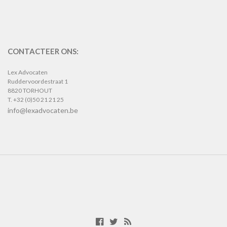
CONTACTEER ONS:
Lex Advocaten
Ruddervoordestraat 1
8820 TORHOUT
T. +32 (0)50 21 21 25
info@lexadvocaten.be